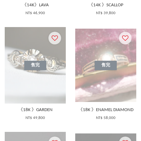
《14K》LAVA
《14K 》SCALLOP
NT$ 46,900
NT$ 39,800
售完
售完
《18K 》GARDEN
《18K 》ENAMEL DIAMOND
NT$ 49,800
NT$ 58,000