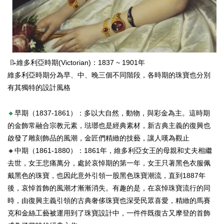
📝
維多利亞時期(Victorian
)：1837 ~ 1901年
維多利亞時期分為早、中、晚三個不同階段，各時期的珠寶也分別
有其獨特的設計風格
🔸
早期（1837-1861）：多以大自然，動物，與彩金為主。這時期
的金飾常融合宗教元素，琺瑯也是經典素材，新古典主義的復興也
啟發了雕刻飾品的風潮，金匠們精緻的技藝，讓人嘆為觀止
🔸中期（1861-1880
）
：1861年，維多利亞女王的母親和丈夫相繼
去世，女王悲痛萬分，處於哀悼期的第一年，女王只著黑色衣服
佩
戴黑色的珠寶，也因此意外引領一股黑色珠寶潮流，直到1887年
後，哀悼首飾的風潮才漸漸消失。有趣的是，在哀悼珠寶流行的同
時，由復興主義引領的古典奢侈珠寶也深受民眾喜愛，精緻的馬賽
克和金絲工藝被運用到了珠寶設計中，一件件既復古又摩登的首飾