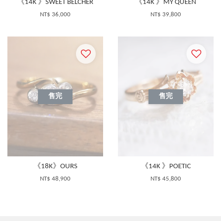
《14K 》SWEET BELCHER
《14K 》MY QUEEN
NT$ 36,000
NT$ 39,800
售完
售完
《18K》OURS
《14K 》POETIC
NT$ 48,900
NT$ 45,800