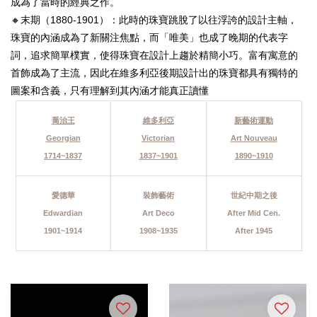
成為了當時的經典之作。
🔸末期（1880-1901）：此時的珠寶跳脫了以往浮誇的設計主軸，
珠寶的內涵成為了新關注焦點，而「唯美」也成了晚期的代表字
詞，追求簡單樸實，使得珠寶在設計上趨於精簡小巧。富有寓意的
首飾成為了主流，因此在維多利亞後期設計出的珠寶都具有獨特的
圖案和含義，只有理解到其內涵才能真正讀懂
喬治王
維多利亞
新藝術運動
Georgian
Victorian
Art Nouveau
1714~1837
1837~1901
1890~1910
愛德華
裝飾藝術
世紀中期之後
Edwardian
Art Deco
After Mid Cen
.
1901~191
4
​1
908~1935
After 1945