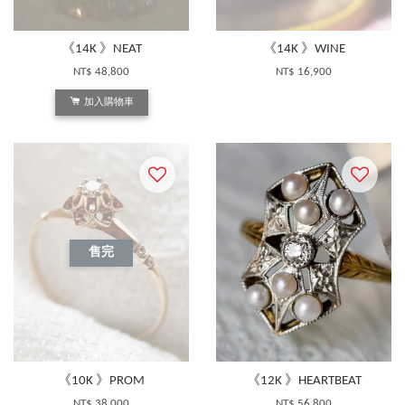
《14K 》NEAT
《14K 》WINE
NT$ 48,800
NT$ 16,900
加入購物車
售完
《10K 》PROM
《12K 》HEARTBEAT
NT$ 38,000
NT$ 56,800