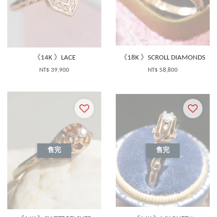
《14K 》LACE
《18K 》SCROLL DIAMONDS
NT$ 39,900
NT$ 58,800
售完
售完