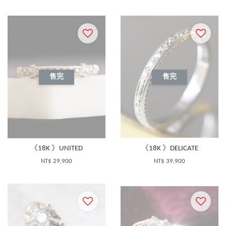
售完
售完
《18K 》UNITED
《18K 》DELICATE
NT$ 29,900
NT$ 39,900