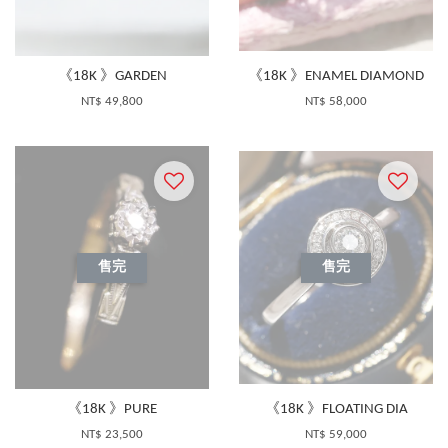
《18K 》GARDEN
《18K 》ENAMEL DIAMOND
NT$ 49,800
NT$ 58,000
售完
售完
《18K 》PURE
《18K 》FLOATING DIA
NT$ 23,500
NT$ 59,000