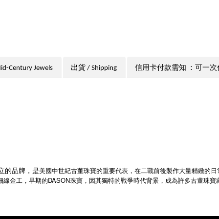
Century Jewels
出貨 / Shipping
信用卡付款需知 ：可一次
所創立的品牌，是
美國中世紀古董珠寶的重要代表，在二戰前後製作大量精緻的日
細線金工，早期的DASON珠寶，因其獨特的戰爭時代背景，成為許多古董珠寶