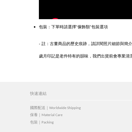
包裝：下單時請選擇“傢飾類“包裝選項
- 註：古董商品的歷史痕跡，請詳閱照片細節與簡
歲月印記是老件特有的韻味，我們出貨前會專業清
快速連結
國際配送｜Worldwide Shipping
保養｜Material Care
包裝｜Packing