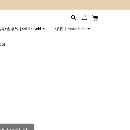
純K金系列 | Solid K Gold
保養｜Material Care
 us