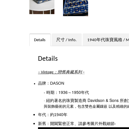
Details
尺寸 / Info.
1940年代珠寶風格 / Mid-
Details
：
戀舊典藏系列
–
Vintage
–
品牌：DASON
時期：1936～1950年代
-
· 紐約著名的珠寶製造商 Davidson & Sons 
與裝飾藝術的元素，包含雙色金屬鑲嵌 以及精緻的
年代：約1940年
新舊：
開闔緊密正常、請參考圖片外觀細節
-