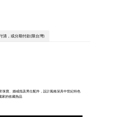
付清，或分期付款(限台灣)
常珠寶、婚戒指及男仕配件，設計風格深具中世紀特色
藏家的收藏熱品