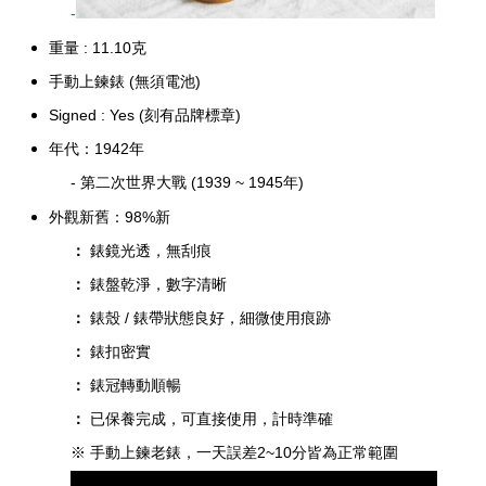
-
重量 : 11.10克
手動上鍊錶 (無須電池)
Signed : Yes (刻有品牌標章)
年代：1942年
- 第二次世界大戰 (1939 ~ 1945年)
外觀新舊：98%新
：
錶鏡光透，無刮痕
：
錶盤乾淨，數字清晰
：
錶殼 / 錶帶狀態良好，細微使用痕跡
：
錶扣密實
：
錶冠轉動順暢
：
已保養完成，可直接使用，計時準確
※ 手動上鍊老錶，一天誤差2~10分皆為正常範圍