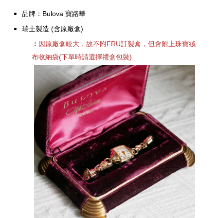
品牌：Bulova 寶路華
瑞士製造
(含原廠盒)
：
因原廠盒較大，故不附FRU訂製盒，但會附上珠寶絨
布收納袋(下單時請選擇禮盒包裝)