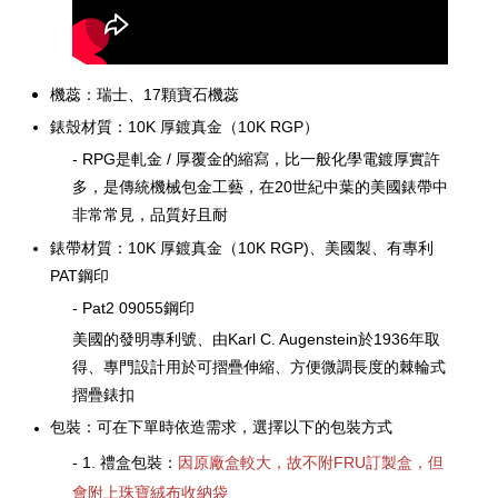
機蕊：瑞士、17顆寶石機蕊
錶殼材質：
10K 厚鍍真金
（10K RGP）
- RPG是軋金 / 厚覆金的縮寫，比一般化學電鍍厚實許
多，是傳統機械包金工藝，在20世紀中葉的美國錶帶中
非常常見，品質好且耐
錶帶材質：
10K
厚鍍真金
（
10K RGP)
、美國製、有專利
PAT鋼印
- Pat2 09055鋼印
美國的發明專利號、由Karl C. Augenstein於1936年取
得、專門設計用於可摺疊伸縮、方便微調長度的棘輪式
摺疊錶扣
包裝：可在下單時依造需求，選擇以下的包裝方式
- 1. 禮盒包裝：
因原廠盒較大，故不附FRU訂製盒，但
會附上珠寶絨布收納袋