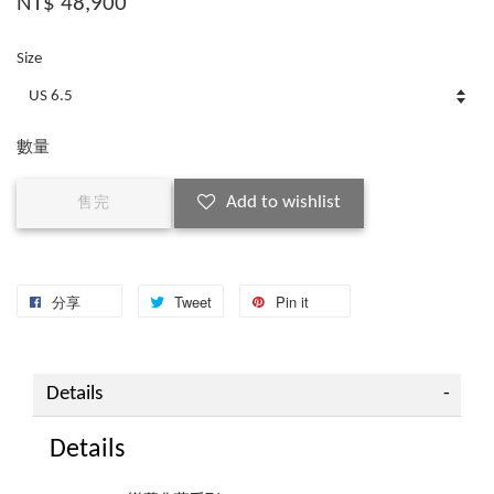
NT$ 48,900
Size
數量
Add to wishlist
售完
分享
Tweet
Pin it
Details
Details