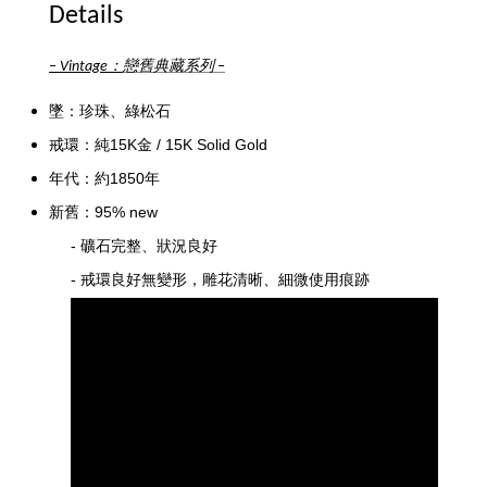
Details
：
戀舊典藏系列
–
Vintage
–
墜：珍珠、綠松石
戒環：純
15K金
/
15K Solid Gold
年代：約1850年
新舊：95%
new
-
礦石完整、狀況良好
- 戒環良好無變形，
雕花清晰、細微使用痕跡