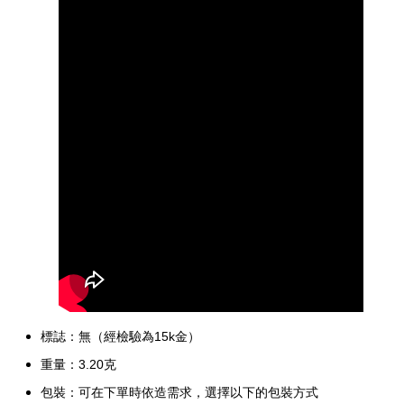
標誌：
無
（經檢驗為15k金）
重量：3.20克
包裝：可在下單時依造需求，選擇以下的
包裝方式