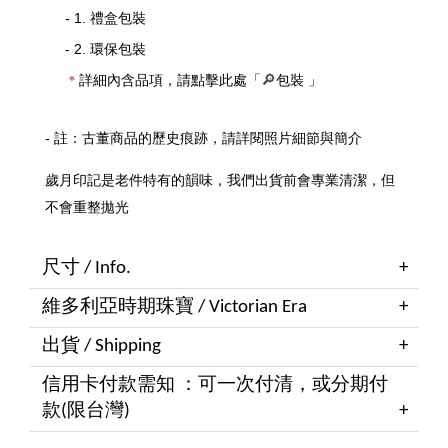
- 1. 禮盒包裝
- 2. 環保包裝
＊
詳細內含品項，請點擊此處「
包裝
」
🔎
- 註：古董商品的歷史痕跡，請詳閱照片細節與簡介
歲月印記是老件特有的韻味，我們出貨前會專業清潔，但
不會重整拋光
尺寸 / Info.
維多利亞時期珠寶 / Victorian Era
出貨 / Shipping
信用卡付款需知 ：可一次付清，或分期付
款(限台灣)