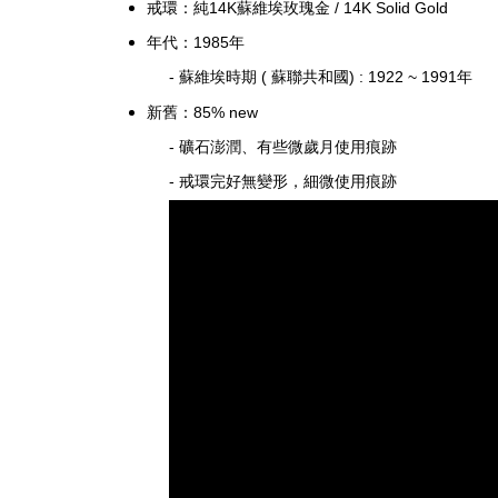
戒環
：純
14K蘇維埃玫瑰金 / 14K Solid Gold
年代：1985年
- 蘇維埃時期 ( 蘇聯共和國) : 1922 ~ 1991年
新舊：85%
new
-
礦石澎潤、有些微歲月使用痕跡
- 戒環完好無變形，
細微使用痕跡