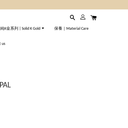
純K金系列 | Solid K Gold
保養｜Material Care
 us
PAL