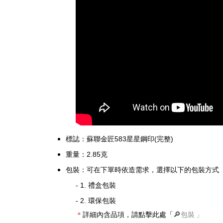
標誌：
蘇聯金匠583星星
鋼印(完整)
重量：2.85克
包裝：可在下單時依造需求，選擇以下的包裝方
式
- 1. 禮盒包裝
- 2. 環保包裝
＊
詳細內含品項，請點擊此處「
🔎
包裝
」