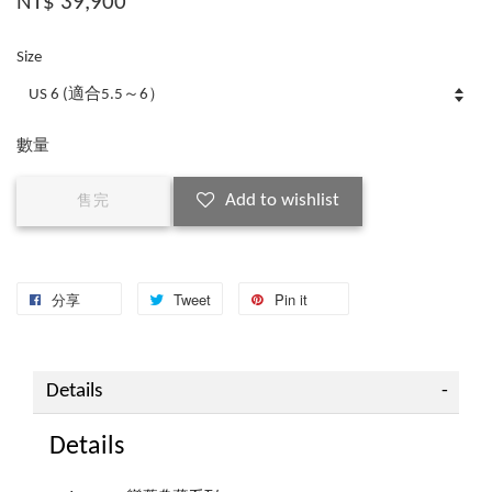
NT$ 39,900
Size
數量
Add to wishlist
售完
分享
Tweet
Pin it
Details
Details