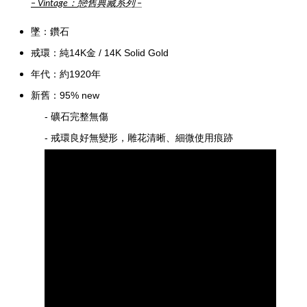
：
戀舊典藏系列
–
Vintage
–
墜：鑽石
戒環：純
14K金
/
14K Solid Gold
年代：約1920年
新舊：95%
new
-
礦石完整無傷
- 戒環良好無變形，
雕花清晰、細微使用痕跡