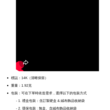
標誌：
14K（清晰保留）
重量：1.92
克
包裝：可在下單時依造需求，選擇以下的包裝方式
- 1. 禮盒包裝：含訂製硬盒 & 絨布飾品收納袋
- 2. 環保包裝 : 無盒、含絨布飾品收納袋