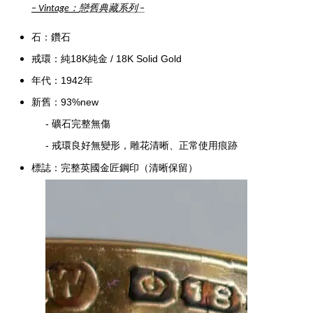
：
戀舊典藏系列
–
Vintage
–
石：鑽石
戒環：純
18K純金
/
18K Solid Gold
年代：1942年
新舊：93%
new
-
礦石完整無傷
- 戒環良好無變形，
雕花清晰、正常使用痕跡
標誌：完整英國金匠鋼印
（清晰保留）