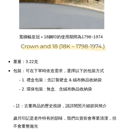
寬橫幅皇冠＋18鋼印的使用期間為1798~1974
重量：3.22克
包裝：可在下單時依造需求，選擇以下的包裝方式
- 1. 禮盒包裝：含訂製硬盒 & 絨布飾品收納袋
- 2. 環保包裝 : 無盒、含絨布飾品收納袋
- 註：古董商品的歷史痕跡，請詳閱照片細節與簡介
歲月印記是老件特有的韻味，我們出貨前會專業清潔，但
不會重整拋光