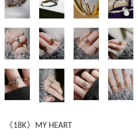
《18K》MY HEART