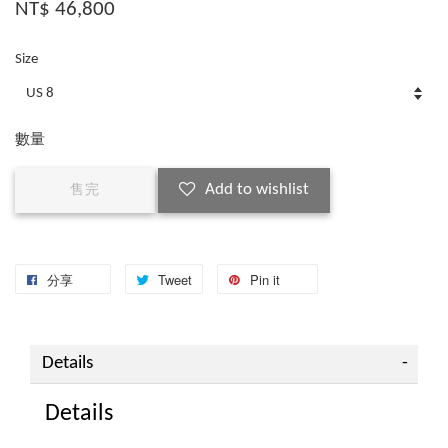
NT$ 46,800
Size
數量
Add to wishlist
售完
分享
Tweet
Pin it
Details
Details