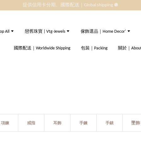
提供信用卡分期、國際配送｜Global shipping 🪩
 All
戀舊珠寶 | Vtg-Jewels
傢飾選品｜Home Decor'
國際配送｜Worldwide Shipping
包裝｜Packing
關於｜About
墜飾
項鍊
戒指
耳飾
手鍊
手錶