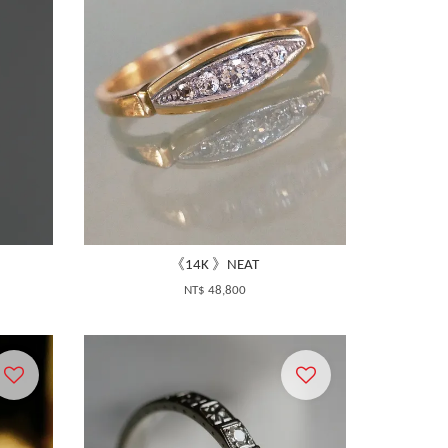
《14K 》NEAT
NT$ 48,800