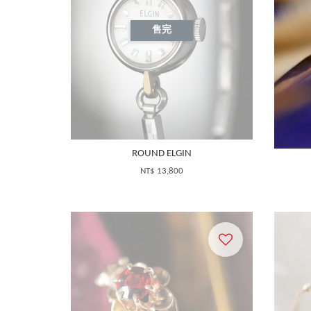
售完
ROUND ELGIN
NT$ 13,800