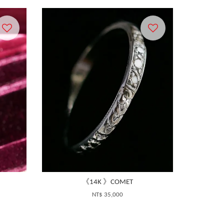
《14K 》COMET
NT$ 35,000