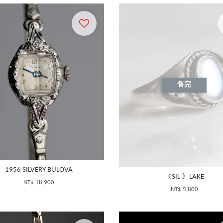
售完
1956 SILVERY BULOVA
《SIL 》LAKE
NT$ 18,900
NT$ 5,800