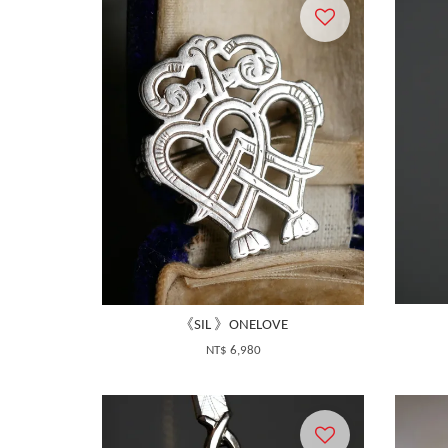
《SIL 》ONELOVE
NT$ 6,980