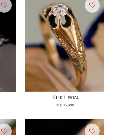
《14K 》PETAL
NT$ 35,800