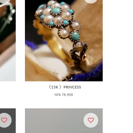
《15K 》PRINCESS
NT$ 76,900