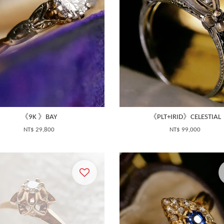
《9K 》BAY
《PLT+IRID》CELESTIAL
NT$ 29,800
NT$ 99,000