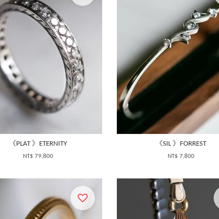
《PLAT 》ETERNITY
《SIL 》FORREST
NT$ 79,800
NT$ 7,800