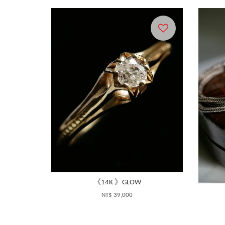
《14K 》GLOW
NT$ 39,000