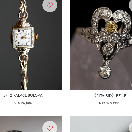
1942 PALACE BULOVA
《PLT+IRID》BELLE
NT$ 26,800
NT$ 169,000