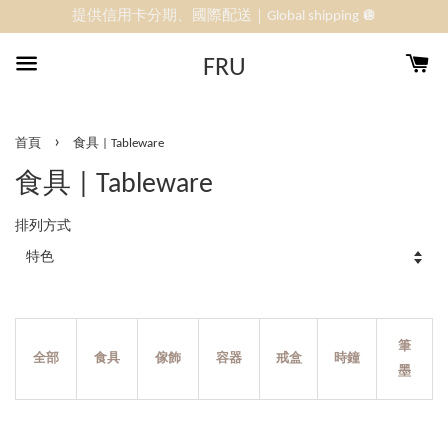
提供信用卡分期、國際配送｜Global shipping 🪩
FRU
›
首頁
食具 | Tableware
食具 | Tableware
排列方式
筆
全部
食具
傢飾
容器
戒盒
時鐘
墨