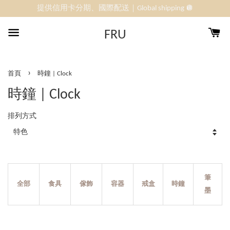
提供信用卡分期、國際配送｜Global shipping 🪩
FRU
›
首頁
時鐘 | Clock
時鐘 | Clock
排列方式
筆
全部
食具
傢飾
容器
戒​​盒
時鐘
墨